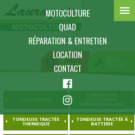
MOTOCULTURE
QUAD
MOTOCULTURE
RÉPARATION & ENTRETIEN
LOCATION
EN
DEVIS
PANNE ?
GRATUIT
CONTACT
TONDEUSE ET
AUTO-PORTÉE
AUTOPORTÉE
DÉBROUSSAILLEUSE
TONDEUSE TRACTÉE
TONDEUSE TRACTÉE À
THERMIQUE
BATTERIE