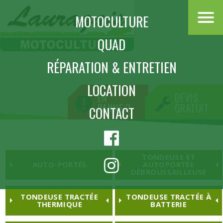
MOTOCULTURE
QUAD
MOTOCULTURE
RÉPARATION & ENTRETIEN
LOCATION
EN
DEVIS
PANNE ?
GRATUIT
CONTACT
TONDEUSE ET
AUTO-PORTÉE
AUTOPORTÉE
DÉBROUSSAILLEUSE
TONDEUSE TRACTÉE
TONDEUSE TRACTÉE À
THERMIQUE
BATTERIE